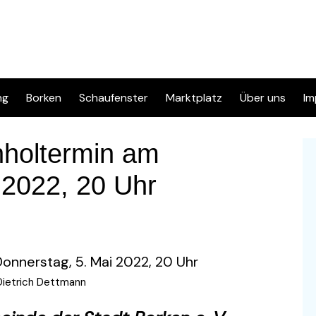
ng
Borken
Schaufenster
Marktplatz
Über uns
Im
Inserat eingeben
Kontakt
D
hholtermin am
Info & FAQ
 2022, 20 Uhr
Regelwerk & Datenschutz
Kategorien
 Dietrich Dettmann