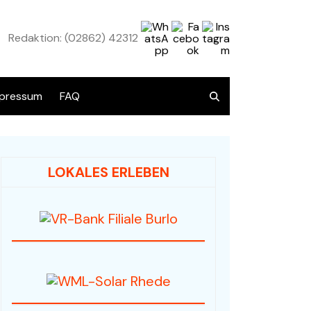
Redaktion: (02862) 42312
pressum
FAQ
atenschutz
LOKALES ERLEBEN
Übersicht alle Angebote
Audio / HiFi / Electronic
Bücher / Antiquariat
Fahrzeuge / Fahrräder