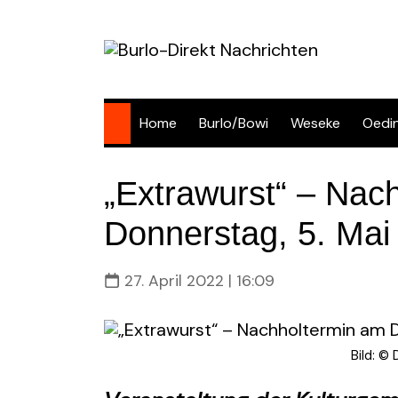
Skip
to
content
Home
Burlo/Bowi
Weseke
Oedi
„Extrawurst“ – Nac
Donnerstag, 5. Mai
27. April 2022 | 16:09
Bild: ©