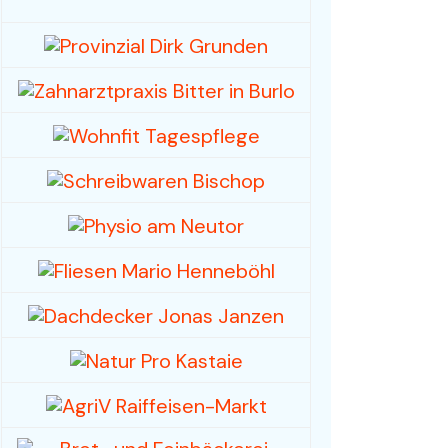
Foto- und Videografie
Haus & Garten
Mode / Bekleidung
Hobby/Musikinstrumente
& Zubehör
Spielwaren /
Sammlerstücke
Sport, -kleidung & -
geräte