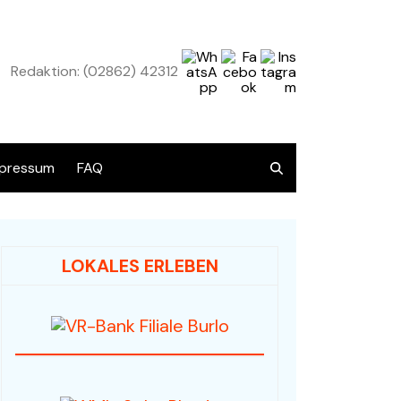
Redaktion: (02862) 42312
pressum
FAQ
atenschutz
LOKALES ERLEBEN
Übersicht alle Angebote
Audio / HiFi / Electronic
Bücher / Antiquariat