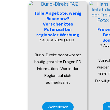
Tolle Angebote, wenig
Resonanz?
Verschenktes
Potenzial bei
Freiw
regionaler Werbung
Bo
So
7. August 2026 | 17:00
7. Aug
Burlo-Direkt beantwortet
Sprec
häufig gestellte Fragen BD
wieder
Information | Wer in der
2026 B
Region auf sich
Freiwill
aufmerksam…
Weiterlesen
W