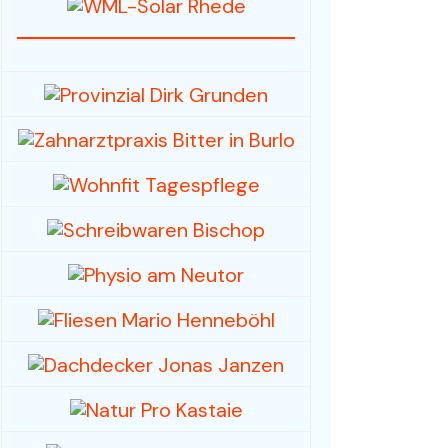
Fahrzeuge / Fahrräder
Foto- und Videografie
Haus & Garten
Mode / Bekleidung
Hobby/Musikinstrumente
& Zubehör
Spielwaren /
Sammlerstücke
Sport, -kleidung & -
geräte