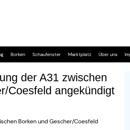
ng
Borken
Schaufenster
Marktplatz
Über uns
Im
Inserat eingeben
Kontakt
D
rung der A31 zwischen
Info & FAQ
r/Coesfeld angekündigt
Regelwerk & Datenschutz
Kategorien