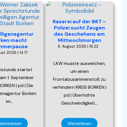
Raserei auf der B67 –
Polizei sucht Zeugen
illigenagentur
des Geschehens am
rken macht
Mittwochmorgen
mmerpause
6. August 2026 | 16:22
ust 2026 | 14:17
LKW musste ausweichen,
hstunde startet
um einen
 am 1. September
Frontalzusammenstoß zu
ORKEN | pd | Die
verhindern KREIS BORKEN |
igenagentur Borken
pd | Überhöhte
im…
Geschwindigkeit…
eiterlesen
Weiterlesen