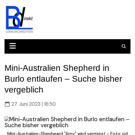
Skip
to
content
Mini-Australien Shepherd in
Burlo entlaufen – Suche bisher
vergeblich
27. Juni 2023 | 16:50
Mini-Australien-Shepheard "Amy" wird vermisst - Foto: pd