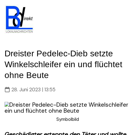
Skip
to
content
Dreister Pedelec-Dieb setzte
Winkelschleifer ein und flüchtet
ohne Beute
28. Juni 2023 | 13:55
Symbolbild
Geschädigter ertappte den Täter und wollte