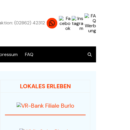
ktion: (02862) 42312
pressum
FAQ
atenschutz
LOKALES ERLEBEN
Übersicht alle Angebote
Audio / HiFi / Electronic
Bücher / Antiquariat