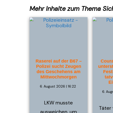
Mehr Inhalte zum Thema Sic
Raserei auf der B67 –
Coura
Polizei sucht Zeugen
unterst
des Geschehens am
Fest
Mittwochmorgen
tat
E
6. August 2026 | 16:22
6. Aug
LKW musste
Täter
ausweichen, um