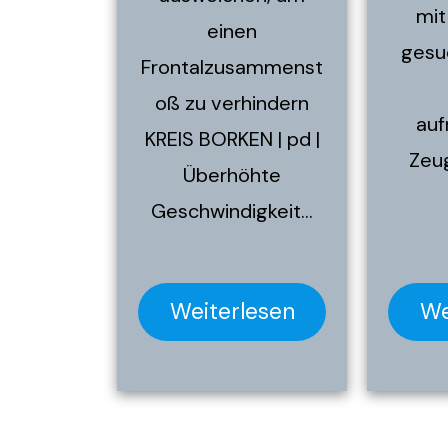
mit
einen
gesu
Frontalzusammenst
oß zu verhindern
au
KREIS BORKEN | pd |
Zeu
Überhöhte
Geschwindigkeit…
Weiterlesen
We