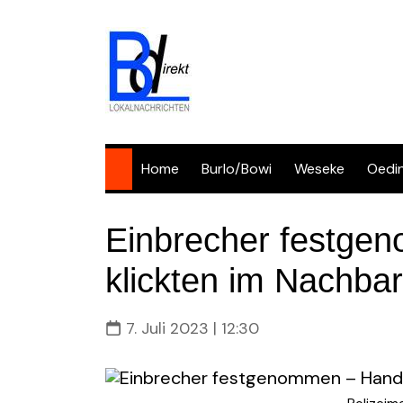
Skip
to
content
Home
Burlo/Bowi
Weseke
Oedi
Einbrecher festge
klickten im Nachbar
7. Juli 2023 | 12:30