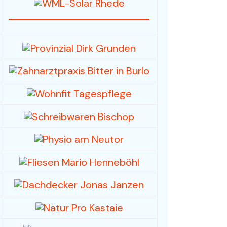
Fahrzeuge / Fahrräder
Foto- und Videografie
Haus & Garten
Mode / Bekleidung
Hobby/Musikinstrumente
& Zubehör
Spielwaren /
Sammlerstücke
Sport, -kleidung & -
geräte