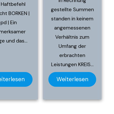
In Rechnung
 Haftbefehl
gestellte Summen
cht BORKEN |
standen in keinem
pd | Ein
angemessenen
fmerksamer
Verhältnis zum
ge und das…
Umfang der
erbrachten
Leistungen KREIS…
iterlesen
Weiterlesen