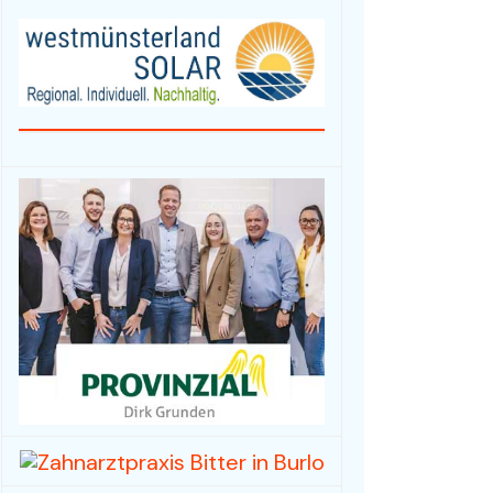
Fahrzeuge / Fahrräder
Foto- und Videografie
Haus & Garten
Mode / Bekleidung
Hobby/Musikinstrumente
& Zubehör
Spielwaren /
Sammlerstücke
Sport, -kleidung & -
geräte