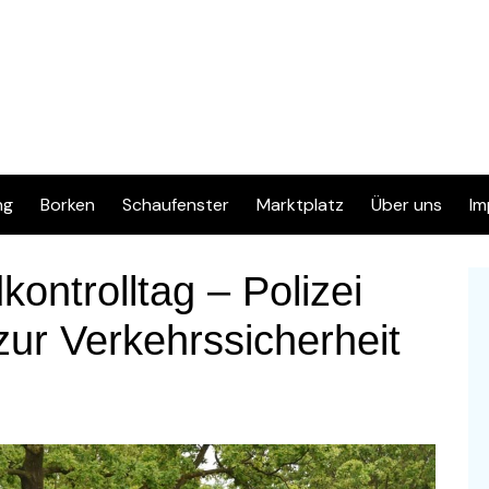
ng
Borken
Schaufenster
Marktplatz
Über uns
Im
Inserat eingeben
Kontakt
D
kontrolltag – Polizei
Info & FAQ
zur Verkehrssicherheit
Regelwerk & Datenschutz
Kategorien