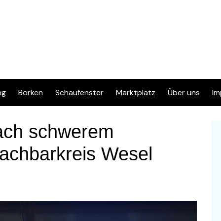
ng
Borken
Schaufenster
Marktplatz
Über uns
Im
Inserat eingeben
Kontakt
D
nach schwerem
Info & FAQ
Nachbarkreis Wesel
Regelwerk & Datenschutz
Kategorien