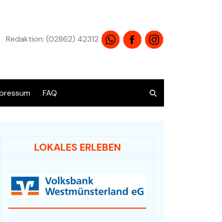
Redaktion: (02862) 42312
pressum
FAQ
atenschutz
LOKALES ERLEBEN
Übersicht alle Angebote
Audio / HiFi / Electronic
Bücher / Antiquariat