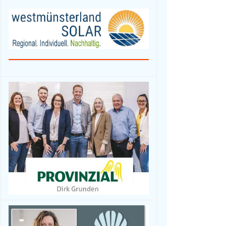
Fahrzeuge / Fahrräder
Foto- und Videografie
Haus & Garten
Mode / Bekleidung
Hobby/Musikinstrumente
& Zubehör
Spielwaren /
Sammlerstücke
Sport, -kleidung & -
geräte