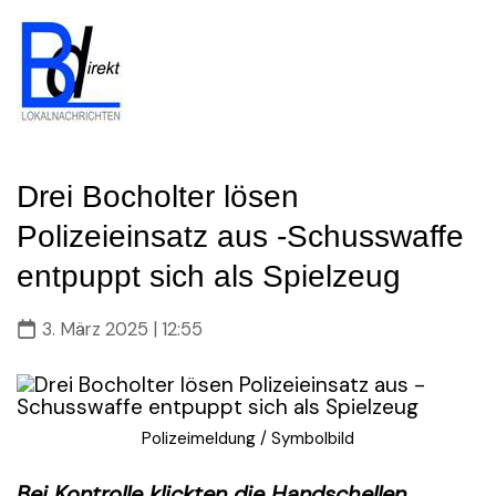
Skip
to
content
Drei Bocholter lösen
Polizeieinsatz aus -Schusswaffe
entpuppt sich als Spielzeug
3. März 2025 | 12:55
Polizeimeldung / Symbolbild
Bei Kontrolle klickten die Handschellen