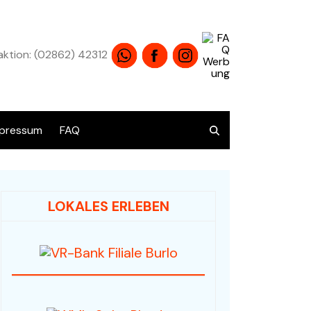
ktion: (02862) 42312
pressum
FAQ
atenschutz
LOKALES ERLEBEN
Übersicht alle Angebote
Audio / HiFi / Electronic
Bücher / Antiquariat