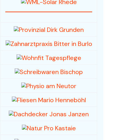
Fahrzeuge / Fahrräder
Foto- und Videografie
Haus & Garten
Mode / Bekleidung
Hobby/Musikinstrumente
& Zubehör
Spielwaren /
Sammlerstücke
Sport, -kleidung & -
geräte