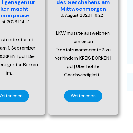
illigenagentur
des Geschehens am
rken macht
Mittwochmorgen
mmerpause
6. August 2026 | 16:22
ust 2026 | 14:17
LKW musste ausweichen,
hstunde startet
um einen
 am 1. September
Frontalzusammenstoß zu
ORKEN | pd | Die
verhindern KREIS BORKEN |
igenagentur Borken
pd | Überhöhte
im…
Geschwindigkeit…
eiterlesen
Weiterlesen