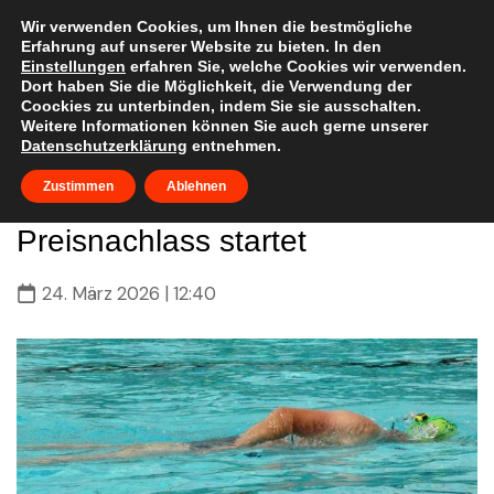
Skip
to
Wir verwenden Cookies, um Ihnen die bestmögliche
Erfahrung auf unserer Website zu bieten. In den
content
Einstellungen
erfahren Sie, welche Cookies wir verwenden.
Dort haben Sie die Möglichkeit, die Verwendung der
Coockies zu unterbinden, indem Sie sie ausschalten.
Weitere Informationen können Sie auch gerne unserer
Datenschutzerklärung
entnehmen.
Start in die Freibadsaison –
Zustimmen
Ablehnen
Aktion für Tickets mit
Preisnachlass startet
24. März 2026 | 12:40