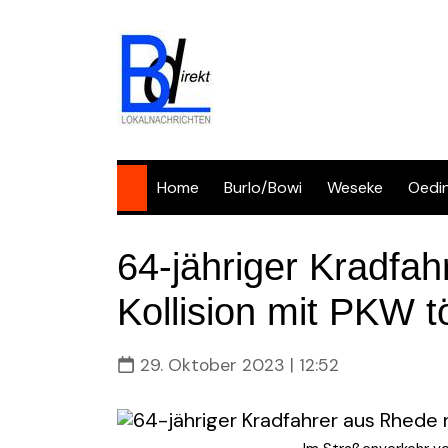
Skip
to
content
Home
Burlo/Bowi
Weseke
Oedi
64-jähriger Kradfa
Kollision mit PKW tö
29. Oktober 2023 | 12:52