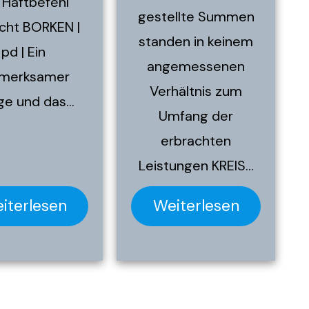
 Haftbefehl
gestellte Summen
cht BORKEN |
standen in keinem
pd | Ein
angemessenen
fmerksamer
Verhältnis zum
ge und das…
Umfang der
erbrachten
Leistungen KREIS…
iterlesen
Weiterlesen