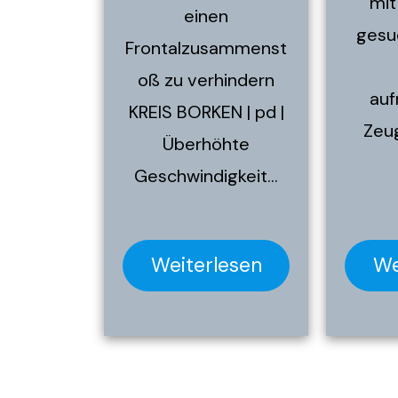
mit
einen
gesu
Frontalzusammenst
oß zu verhindern
au
KREIS BORKEN | pd |
Zeu
Überhöhte
Geschwindigkeit…
Weiterlesen
We