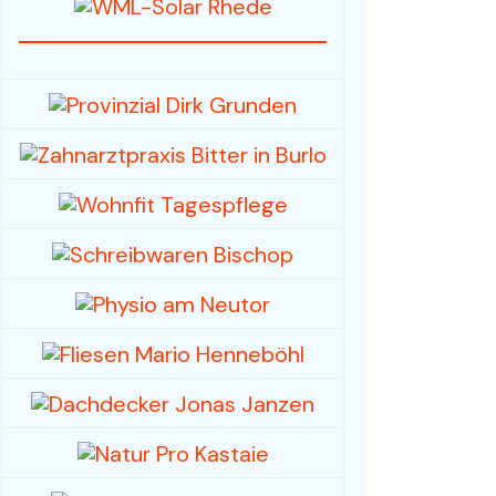
Fahrzeuge / Fahrräder
Foto- und Videografie
Haus & Garten
Mode / Bekleidung
Hobby/Musikinstrumente
& Zubehör
Spielwaren /
Sammlerstücke
Sport, -kleidung & -
geräte