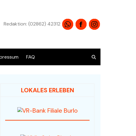
Redaktion: (02862) 42312
pressum
FAQ
atenschutz
LOKALES ERLEBEN
Übersicht alle Angebote
Audio / HiFi / Electronic
Bücher / Antiquariat