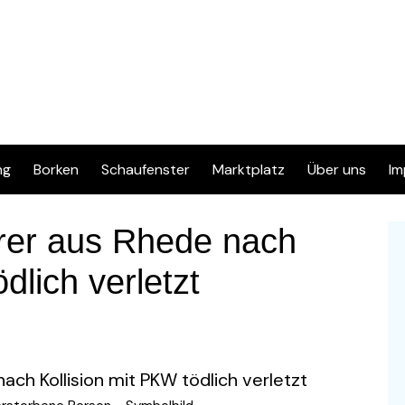
ng
Borken
Schaufenster
Marktplatz
Über uns
Im
Inserat eingeben
Kontakt
D
hrer aus Rhede nach
Info & FAQ
dlich verletzt
Regelwerk & Datenschutz
Kategorien