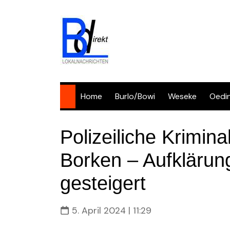
Skip
to
content
Home
Burlo/Bowi
Weseke
Oedi
Polizeiliche Krimina
Borken – Aufklärun
gesteigert
5. April 2024 | 11:29