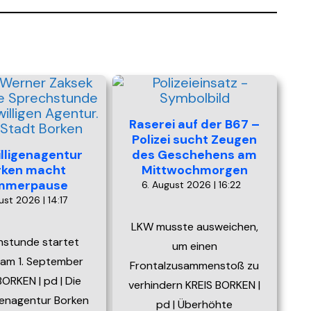
Raserei auf der B67 –
Polizei sucht Zeugen
illigenagentur
des Geschehens am
rken macht
Mittwochmorgen
mmerpause
6. August 2026 | 16:22
ust 2026 | 14:17
LKW musste ausweichen,
hstunde startet
um einen
 am 1. September
Frontalzusammenstoß zu
ORKEN | pd | Die
verhindern KREIS BORKEN |
igenagentur Borken
pd | Überhöhte