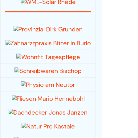
Fahrzeuge / Fahrräder
Foto- und Videografie
Haus & Garten
Mode / Bekleidung
Hobby/Musikinstrumente
& Zubehör
Spielwaren /
Sammlerstücke
Sport, -kleidung & -
geräte