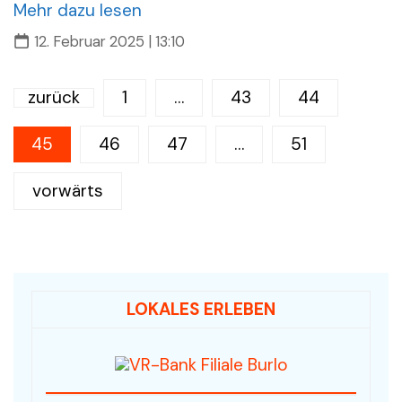
Mehr dazu lesen
12. Februar 2025 | 13:10
Seitennummerierung
zurück
1
…
43
44
der
Beiträge
45
46
47
…
51
vorwärts
LOKALES ERLEBEN