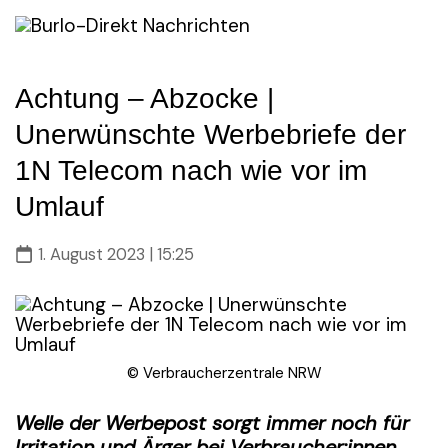
Skip
to
content
Achtung – Abzocke |
Unerwünschte Werbebriefe der
1N Telecom nach wie vor im
Umlauf
1. August 2023 | 15:25
© Verbraucherzentrale NRW
Welle der Werbepost sorgt immer noch für
Irritation und Ärger bei Verbraucher:innen