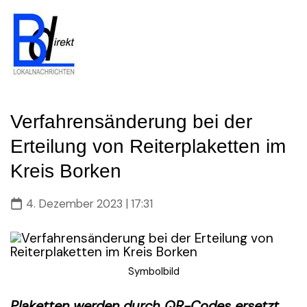
Skip
to
content
Verfahrensänderung bei der
Erteilung von Reiterplaketten im
Kreis Borken
4. Dezember 2023 | 17:31
Symbolbild
Plaketten werden durch QR-Codes ersetzt