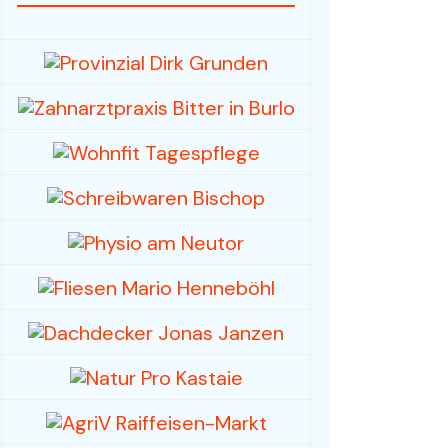
Fahrzeuge / Fahrräder
Foto- und Videografie
Haus & Garten
Mode / Bekleidung
Hobby/Musikinstrumente
& Zubehör
Spielwaren /
Sammlerstücke
Sport, -kleidung & -
geräte