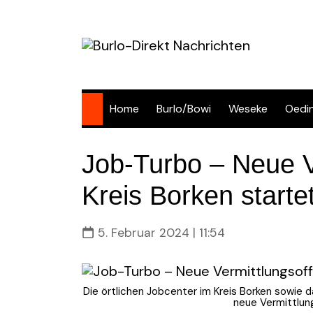
Skip
to
content
Home
Burlo/Bowi
Weseke
Oedi
Job-Turbo – Neue V
Kreis Borken starte
5. Februar 2024 | 11:54
Die örtlichen Jobcenter im Kreis Borken sowie
neue Vermittlung