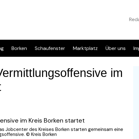
Reda
ng
Borken
Schaufenster
Marktplatz
Über uns
Im
Inserat eingeben
Kontakt
D
ermittlungsoffensive im
Info & FAQ
t
Regelwerk & Datenschutz
Kategorien
 das Jobcenter des Kreises Borken starten gemeinsam eine
soffensive. © Kreis Borken