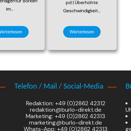
igenagentur Borken
pd | Überhöhte
im…
Geschwindigkeit…
eiterlesen
Weiterlesen
Telefon / Mail / Social-Media
B
Redaktion: +49 (0)2862 42312
redaktion@burlo-direkt.de
U
Marketing: +49 (0)2862 42313
marketing@burlo-direkt.de
Whats-App: +49 (0)2862 42313
g