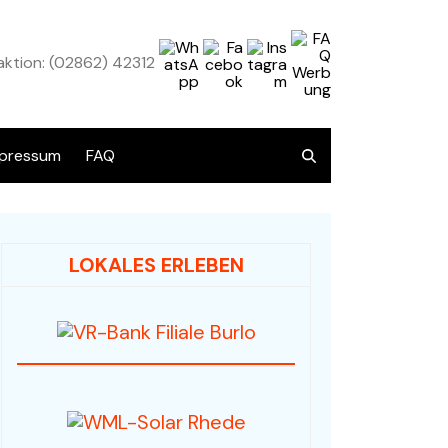
ktion: (02862) 42312
pressum
FAQ
atenschutz
LOKALES ERLEBEN
Übersicht alle Angebote
Audio / HiFi / Electronic
Bücher / Antiquariat