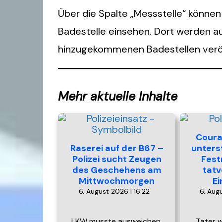
Über die Spalte „Messstelle“ können
Badestelle einsehen. Dort werden 
hinzugekommenen Badestellen veröf
Mehr aktuelle Inhalte
Coura
Raserei auf der B67 –
unterst
Polizei sucht Zeugen
Fest
des Geschehens am
tatv
Mittwochmorgen
E
6. August 2026 | 16:22
6. Aug
LKW musste ausweichen,
Täter 