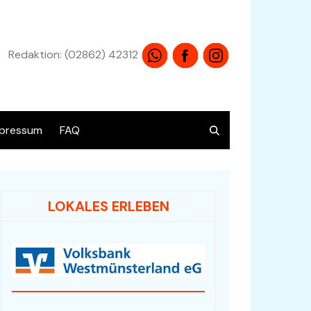
Redaktion: (02862) 42312
pressum
FAQ
atenschutz
LOKALES ERLEBEN
Übersicht alle Angebote
Audio / HiFi / Electronic
Bücher / Antiquariat