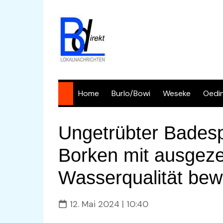
Skip
to
content
Home
Burlo/Bowi
Weseke
Oedi
Ungetrübter Bades
Borken mit ausgeze
Wasserqualität bew
12. Mai 2024 | 10:40