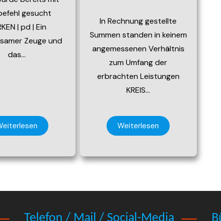
befehl gesucht
In Rechnung gestellte
KEN | pd | Ein
Summen standen in keinem
ksamer Zeuge und
angemessenen Verhältnis
das…
zum Umfang der
erbrachten Leistungen
KREIS…
eiterlesen
Weiterlesen
Telefon / Mail / Social-Media
B