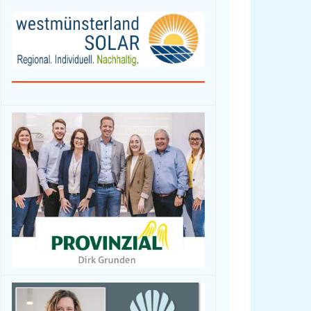
Fahrzeuge / Fahrräder
Foto- und Videografie
Haus & Garten
Mode / Bekleidung
Hobby/Musikinstrumente
& Zubehör
Spielwaren /
Sammlerstücke
Sport, -kleidung & -
geräte