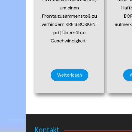
um einen
Haft
Frontalzusammenstoß zu
BOR
verhindern KREIS BORKEN |
aufmer
pd | Überhöhte
Geschwindigkeit…
Weiterlesen
W
Kontakt