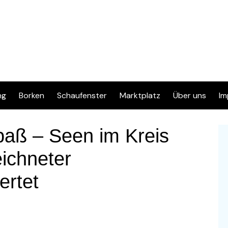
ng
Borken
Schaufenster
Marktplatz
Über uns
Im
Inserat eingeben
Kontakt
D
paß – Seen im Kreis
Info & FAQ
ichneter
Regelwerk & Datenschutz
ertet
Kategorien